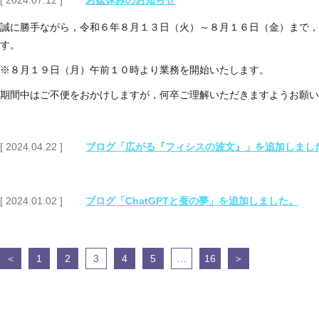
[ 2024.07.12 ]
お盆休みのお知らせ
誠に勝手ながら，令和６年８月１３日（火）～８月１６日（金）まで，
す。
※８月１９日（月）午前１０時より業務を開始いたします。
期間中はご不便をおかけしますが，何卒ご理解いただきますようお願い
[ 2024.04.22 ]
ブログ「広がる『フィシスの波文』」を追加しまし
[ 2024.01.02 ]
ブログ「ChatGPTと蚕の夢」を追加しました。
投
＜
1
2
3
4
5
…
16
＞
稿
の
ペ
ー