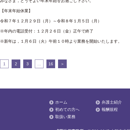
みなさま，どうぞよい年末年始をお過ごし下さい。
【年末年始休業】
令和７年１２月２９日（月）～令和８年１月５日（月）
※年内の電話受付：１２月２６日（金）正午で終了
※新年は，１月６日（火）午前１０時より業務を開始いたします。
投
1
2
3
…
16
＞
稿
の
ペ
ー
ジ
送
ホーム
弁護士紹介
り
初めての方へ
報酬規程
取扱い業務